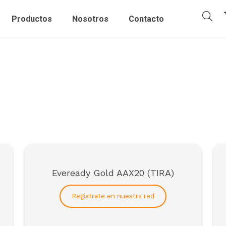
Productos
Nosotros
Contacto
Eveready Gold AAX20 (TIRA)
Registrate en nuestra red