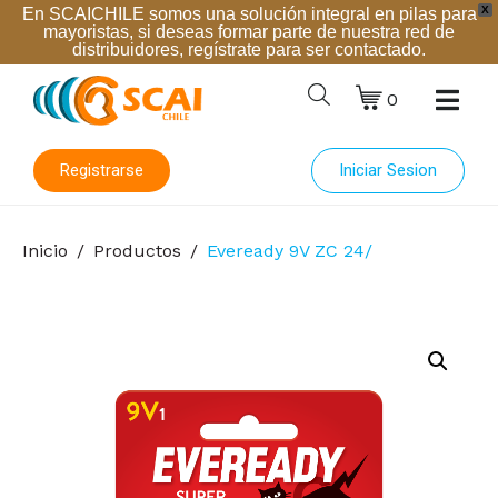
X
En SCAICHILE somos una solución integral en pilas para
mayoristas, si deseas formar parte de nuestra red de
distribuidores, regístrate para ser contactado.
0
Registrarse
Iniciar Sesion
Inicio
Productos
Eveready 9V ZC 24/