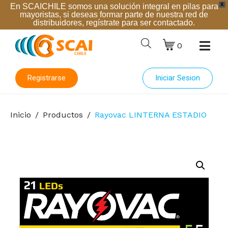
X
En SCAICHILE somos una solución integral en pilas para
mayoristas, si deseas formar parte de nuestra red de
distribuidores, regístrate para ser contactado.
0
Registrarse
Iniciar Sesion
Inicio
Productos
Rayovac LINTERNA ESTADIO