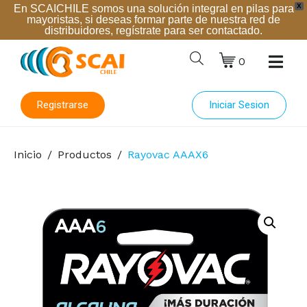
X
En SCAICHILE somos una solución integral en pilas para
mayoristas, si deseas formar parte de nuestra red de
distribuidores, regístrate para ser contactado.
0
Registrarse
Iniciar Sesion
Inicio
Productos
Rayovac AAAX6