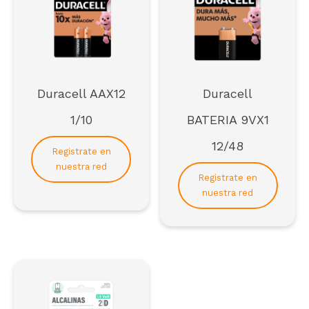
Regístrate
Duracell AAX12
Duracell
1/10
BATERIA 9VX1
12/48
Registrate en
nuestra red
Registrate en
nuestra red
Para formar parte de la red de distribuidores de
SCAI*
*solo empresas
Registrarse