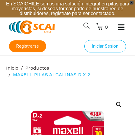
X
En SCAICHILE somos una solución integral en pilas para
mayoristas, si deseas formar parte de nuestra red de
distribuidores, regístrate para ser contactado.
0
Registrarse
Iniciar Sesion
Inicio
Productos
MAXELL PILAS ALCALINAS D X 2