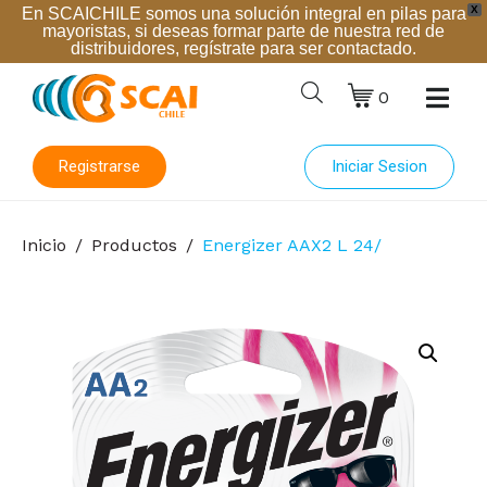
X
En SCAICHILE somos una solución integral en pilas para
mayoristas, si deseas formar parte de nuestra red de
distribuidores, regístrate para ser contactado.
0
Registrarse
Iniciar Sesion
Inicio
Productos
Energizer AAX2 L 24/