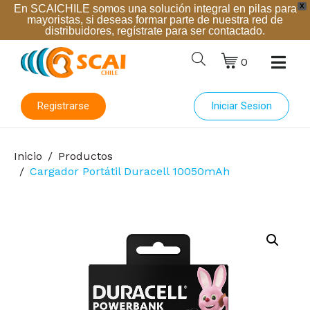
X
En SCAICHILE somos una solución integral en pilas para
mayoristas, si deseas formar parte de nuestra red de
distribuidores, regístrate para ser contactado.
0
Registrarse
Iniciar Sesion
Inicio
Productos
Cargador Portátil Duracell 10050mAh