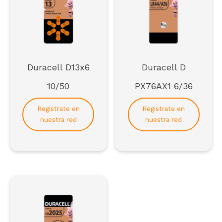
Regístrate
Duracell D13x6
Duracell D
10/50
PX76AX1 6/36
Registrate en
Registrate en
nuestra red
nuestra red
Para formar parte de la red de distribuidores de
SCAI*
*solo empresas
Registrarse